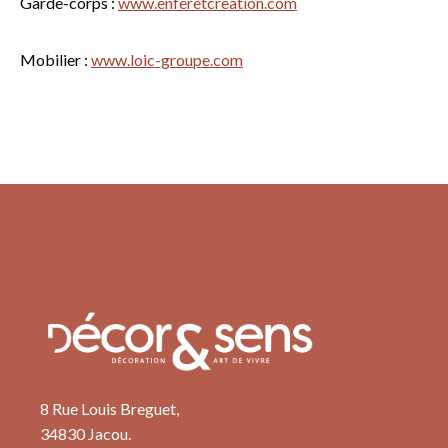
Garde-corps :
www.enferetcreation.com
Mobilier :
www.loic-groupe.com
8 Rue Louis Breguet,
34830 Jacou.