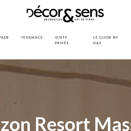
PADE
TENDANCE
VISITE
LE GUIDE BY
PRIVÉE
D&S
zon Resort Ma