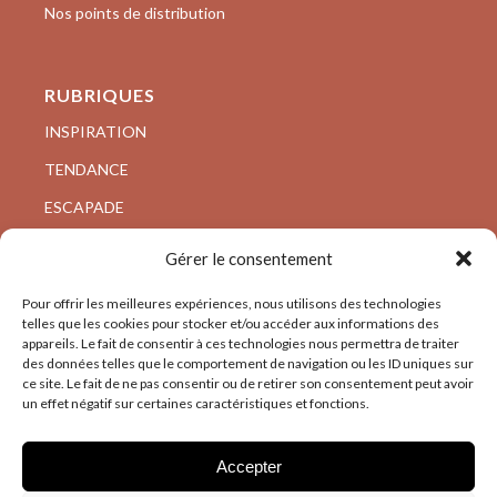
Nos points de distribution
RUBRIQUES
INSPIRATION
TENDANCE
ESCAPADE
VISITE PRIVÉE
Gérer le consentement
ARCHI/DESIGN
Pour offrir les meilleures expériences, nous utilisons des technologies
telles que les cookies pour stocker et/ou accéder aux informations des
appareils. Le fait de consentir à ces technologies nous permettra de traiter
des données telles que le comportement de navigation ou les ID uniques sur
ce site. Le fait de ne pas consentir ou de retirer son consentement peut avoir
un effet négatif sur certaines caractéristiques et fonctions.
Accepter