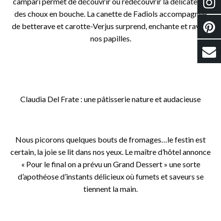
campari permet de découvrir ou redécouvrir la délicatesse
des choux en bouche. La canette de Fadiols accompagnée
de betterave et carotte-Verjus surprend, enchante et ravive
nos papilles.
o
o
Claudia Del Frate : une pâtisserie nature et audacieuse
o
Nous picorons quelques bouts de fromages…le festin est
certain, la joie se lit dans nos yeux. Le maître d’hôtel annonce
« Pour le final on a prévu un Grand Dessert » une sorte
d’apothéose d’instants délicieux où fumets et saveurs se
tiennent la main.
o