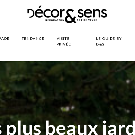
PADE
TENDANCE
VISITE
LE GUIDE BY
PRIVÉE
D&S
 plus beaux jar