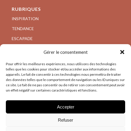
RUBRIQUES
INSPIRATION
TENDANCE
ESCAPADE
VISITE PRIVÉE
Gérer le consentement
ARCHI/DESIGN
Pour offrir les meilleures expériences, nous utilisons des technologies
telles que les cookies pour stocker et/ou accéder aux informations des
appareils. Le fait de consentir à ces technologies nous permettra de traiter
des données telles que le comportement de navigation ou les ID uniques sur
ce site. Le fait de ne pas consentir ou de retirer son consentement peut avoir
un effet négatif sur certaines caractéristiques et fonctions.
Accepter
Refuser