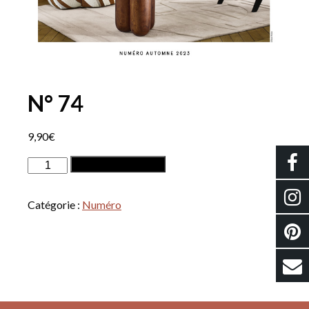
N° 74
9,90
€
quantité
Ajouter au panier
de
N°
Catégorie :
Numéro
74