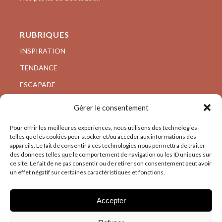
RUBRIQUES
INSPIRATION
TENDANCE
ESCAPADE
VISITE PRIVÉE
Gérer le consentement
ARCHI/DESIGN
Pour offrir les meilleures expériences, nous utilisons des technologies
telles que les cookies pour stocker et/ou accéder aux informations des
appareils. Le fait de consentir à ces technologies nous permettra de traiter
des données telles que le comportement de navigation ou les ID uniques sur
ce site. Le fait de ne pas consentir ou de retirer son consentement peut avoir
un effet négatif sur certaines caractéristiques et fonctions.
Accepter