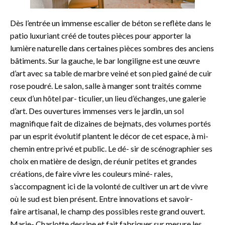
Dès l’entrée un immense escalier de béton se reflète dans le
patio luxuriant créé de toutes pièces pour apporter la
lumière naturelle dans certaines pièces sombres des anciens
bâtiments. Sur la gauche, le bar longiligne est une œuvre
d’art avec sa table de marbre veiné et son pied gainé de cuir
rose poudré. Le salon, salle à manger sont traités comme
ceux d’un hôtel par- ticulier, un lieu d’échanges, une galerie
d’art. Des ouvertures immenses vers le jardin, un sol
magnifique fait de dizaines de bejmats, des volumes portés
par un esprit évolutif plantent le décor de cet espace, à mi-
chemin entre privé et public. Le dé- sir de scénographier ses
choix en matière de design, de réunir petites et grandes
créations, de faire vivre les couleurs miné- rales,
s’accompagnent ici de la volonté de cultiver un art de vivre
où le sud est bien présent. Entre innovations et savoir-
faire artisanal, le champ des possibles reste grand ouvert.
Marie- Charlotte dessine et fait fabriquer sur mesure les