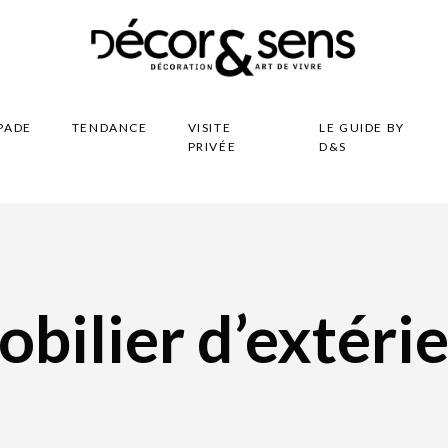
PADE
TENDANCE
VISITE
LE GUIDE BY
PRIVÉE
D&S
bilier d’extéri