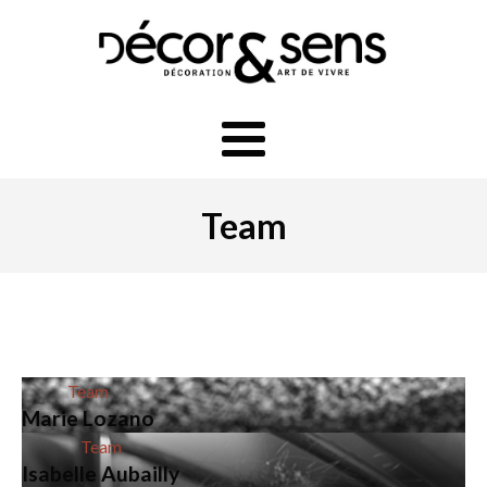
Team
Team
Marie Lozano
Team
Isabelle Aubailly