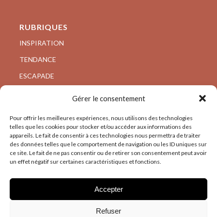
RUBRIQUES
INSPIRATION
TENDANCE
ESCAPADE
VISITE PRIVÉE
Gérer le consentement
ARCHI/DESIGN
Pour offrir les meilleures expériences, nous utilisons des technologies
telles que les cookies pour stocker et/ou accéder aux informations des
appareils. Le fait de consentir à ces technologies nous permettra de traiter
des données telles que le comportement de navigation ou les ID uniques sur
ce site. Le fait de ne pas consentir ou de retirer son consentement peut avoir
un effet négatif sur certaines caractéristiques et fonctions.
Accepter
Refuser